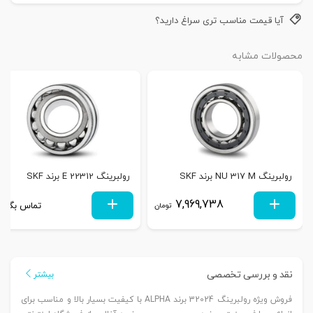
آیا قیمت مناسب تری سراغ دارید؟
محصولات مشابه
رولبرینگ NU 317 M برند SKF
رولبرینگ 22312 E برند SKF
7,969,738
تماس بگیری
تومان
نقد و بررسی تخصصی
بیشتر
فروش ویژه رولبرینگ 32024 برند ALPHA با کیفیت بسیار بالا و مناسب برای