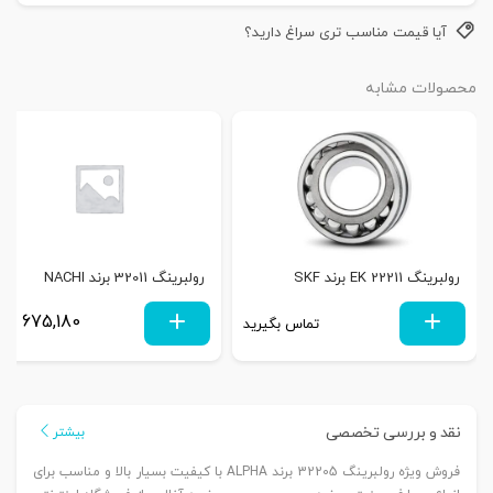
آیا قیمت مناسب تری سراغ دارید؟
محصولات مشابه
رولبرینگ 22211 EK برند SKF
رولبرینگ 32011 برند NACHI
675,180
تماس بگیرید
توم
نقد و بررسی تخصصی
بیشتر
فروش ویژه رولبرینگ 32205 برند ALPHA با کیفیت بسیار بالا و مناسب برای