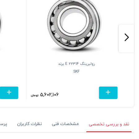
رولبرینگ 22314 E برند
SKF
5,602,106
تومان
تومان
مشخصات فنی
نظرات کاربران
پرس
نقد و بررسی تخصصی