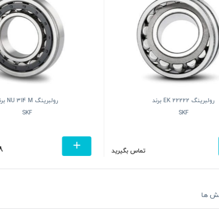
رولبرینگ 22222 EK برند
رولبرینگ  314 M
SKF
SKF
8
تماس بگیرید
ش ها