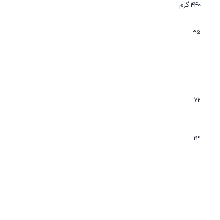
440 گرم
35
72
23