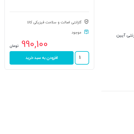
گارانتی اصالت و سلامت فیزیکی کالا
موجود
ینترنتی آیین
990,100
تومان
رولبرینگ
افزودن به سبد خرید
32207
برند
NTN
عدد