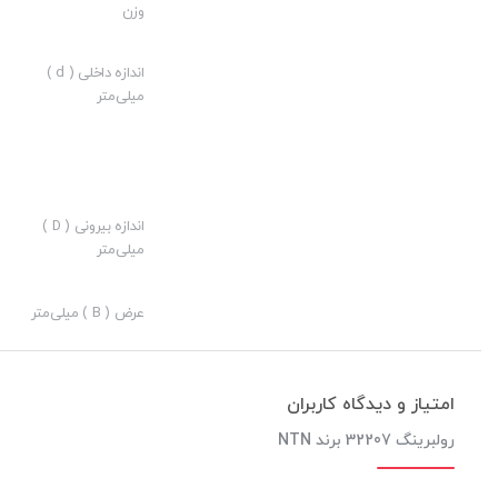
وزن
ارزش خرید به نسبت قیمت:
نوآوری:
اندازه داخلی ( d )
میلی‌متر
اندازه بیرونی ( D )
میلی‌متر
عرض ( B ) میلی‌متر
امتیاز و دیدگاه کاربران
رولبرینگ 32207 برند NTN