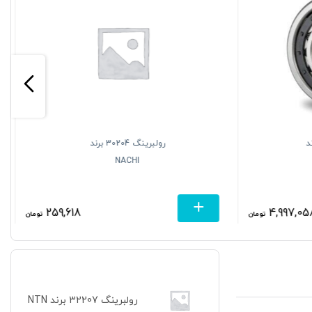
NU برند
رولبرینگ 30204 برند
NACHI
259,618
4,997,05
تومان
تومان
رولبرینگ 32207 برند NTN