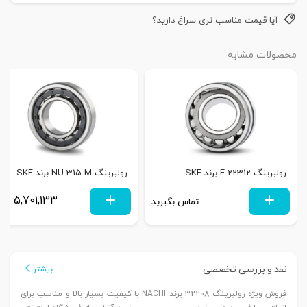
آیا قیمت مناسب تری سراغ دارید؟
محصولات مشابه
رولبرینگ 22312 E برند SKF
رولبرینگ NU 315 M برند SKF
5,701,133
تماس بگیرید
توم
نقد و بررسی تخصصی
بیشتر
فروش ویژه رولبرینگ 32208 برند NACHI با کیفیت بسیار بالا و مناسب برای