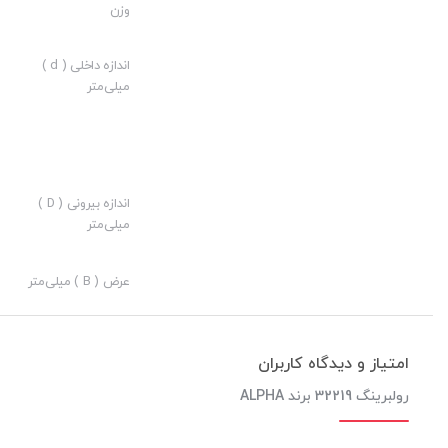
وزن
ارزش خرید به نسبت قیمت:
نوآوری:
اندازه داخلی ( d )
میلی‌متر
اندازه بیرونی ( D )
میلی‌متر
عرض ( B ) میلی‌متر
امتیاز و دیدگاه کاربران
رولبرینگ 32219 برند ALPHA