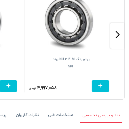
رولبرینگ NU 314 M برند
SKF
4,997,058
یرید
تومان
مشخصات فنی
نظرات کاربران
پرس
نقد و بررسی تخصصی