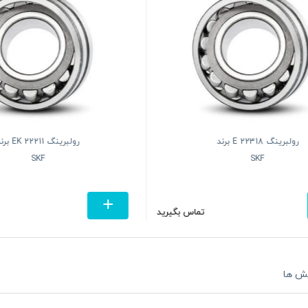
رولبرینگ 22318 E برند
رولبرینگ 22211 EK
SKF
SKF
تماس بگیرید
ش ها