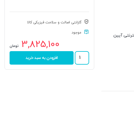
گارانتی اصالت و سلامت فیزیکی کالا
موجود
 اینترنتی آیین
3,825,100
تومان
رولبرینگ
افزودن به سبد خرید
32219
برند
ALPHA
عدد