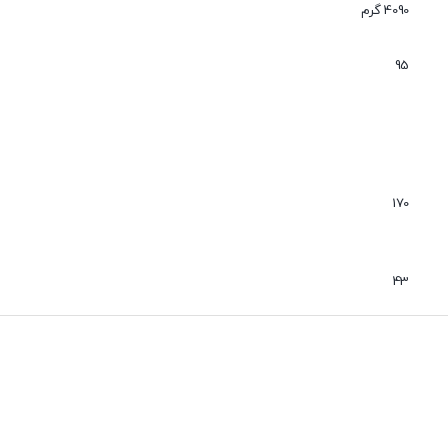
عدم نفوذ گرد و غبار
4090 گرم
بی صدا
95
170
43