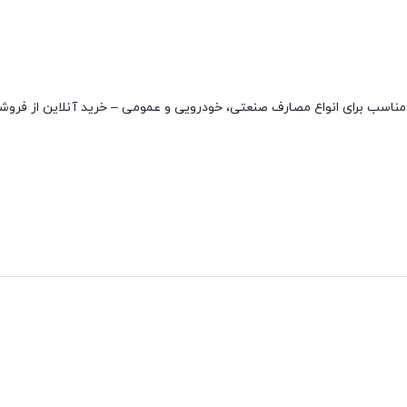
برند ALPHA با کیفیت بسیار بالا و مناسب برای انواع مصارف صنعتی، خودرویی و عمومی – خرید آنلاین از ف
نقاط قوت
نقاط ضعف
مقاوم در دمای بالا
ندارد