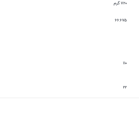
عدم نفوذ گرد و غبار
720 گرم
بی صدا
66.675
110
22