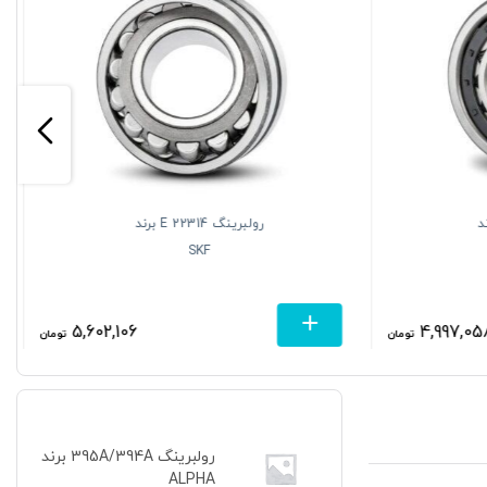
NU برند
رولبرینگ 22314 E برند
SKF
5,602,106
4,997,05
تومان
تومان
رولبرینگ 395A/394A برند
ALPHA