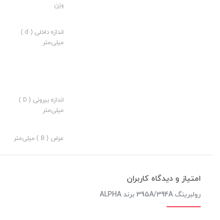
وزن
ارزش خرید به نسبت قیمت:
نوآوری:
اندازه داخلی ( d )
میلی‌متر
اندازه بیرونی ( D )
میلی‌متر
عرض ( B ) میلی‌متر
امتیاز و دیدگاه کاربران
رولبرینگ 395A/394A برند ALPHA