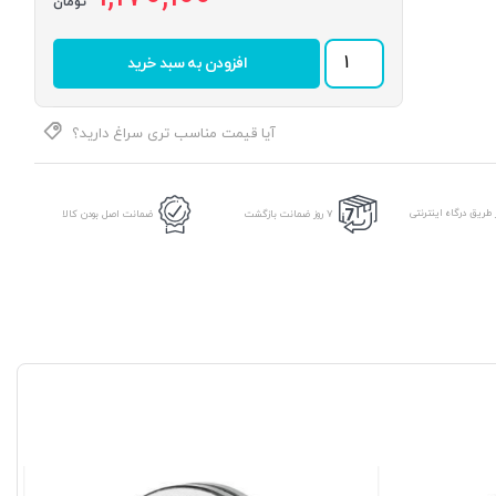
تومان
رولبرینگ
افزودن به سبد خرید
395A/394A
برند
ALPHA
عدد
آیا قیمت مناسب تری سراغ دارید؟
طریق درگاه اینترنتی
7 روز ضمانت بازگشت
ضمانت اصل بودن کالا