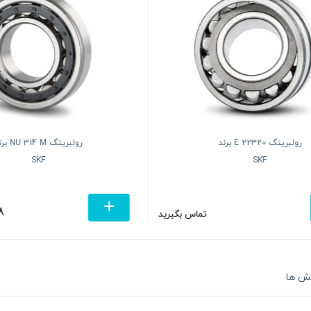
رولبرینگ 22320 E برند
رولبرینگ  314 M
SKF
SKF
8
تماس بگیرید
ش ها