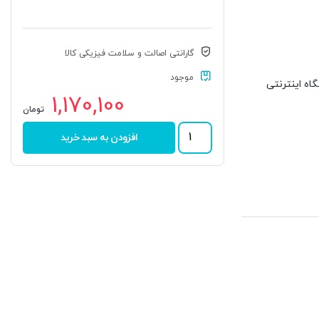
گارانتی اصالت و سلامت فیزیکی کالا
موجود
روشگاه اینترنتی
1,170,100
تومان
رولبرینگ
افزودن به سبد خرید
395A/394A
برند
ALPHA
عدد