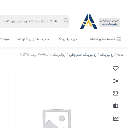
Products
search
دسته بندی کالاها
خرید بلبرینگ
تخفیف ها و پیشنهادها
سوالات 
خانه
/
رولبرینگ
/
رولبرینگ مخروطی
/ رولبرینگ 67048/10 برند KOYO