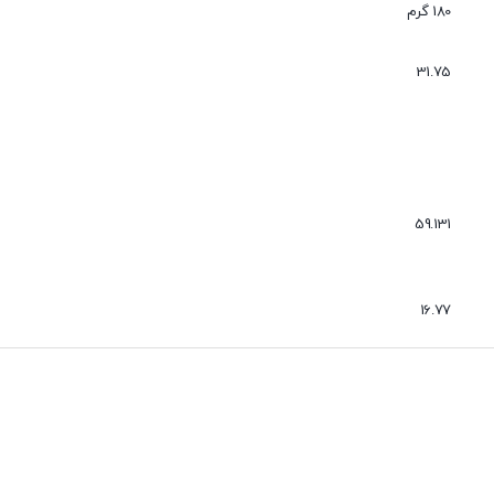
عدم نفوذ گرد و غبار
180 گرم
بی صدا
31.75
59.131
16.77