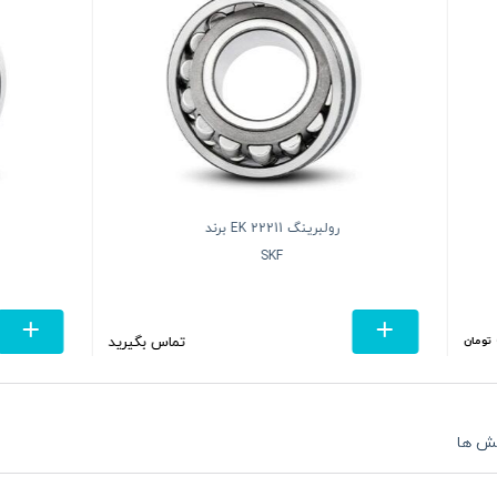
رولبرینگ 22318 E برند
رولبرینگ  314 M
SKF
SKF
8
تماس بگیرید
ش ها