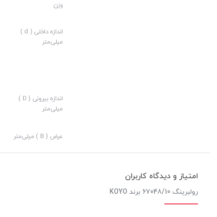
وزن
ارزش خرید به نسبت قیمت:
نوآوری:
اندازه داخلی ( d )
میلی‌متر
اندازه بیرونی ( D )
میلی‌متر
عرض ( B ) میلی‌متر
امتیاز و دیدگاه کاربران
رولبرینگ 67048/10 برند KOYO