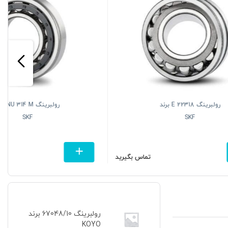
NU برند
رولبرینگ 32011 برند
NACHI
675,180
4,997,05
تومان
تومان
رولبرینگ 67048/10 برند
KOYO