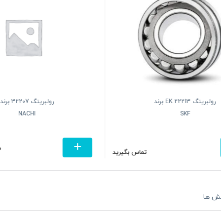
رولبرینگ 22213 EK برند
رولبرینگ 32207 برند
NACHI
SKF
3
تماس بگیرید
ش ها