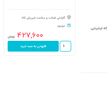
گارانتی اصالت و سلامت فیزیکی کالا
موجود
وشگاه اینترنتی
427,600
تومان
رولبرینگ
افزودن به سبد خرید
JL
69349/10
برند
KOYO
عدد