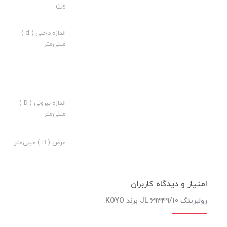
وزن
ارزش خرید به نسبت قیمت:
نوآوری:
اندازه داخلی ( d )
میلی‌متر
اندازه بیرونی ( D )
میلی‌متر
عرض ( B ) میلی‌متر
امتیاز و دیدگاه کاربران
رولبرینگ JL 69349/10 برند KOYO