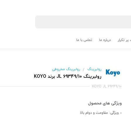
پر تکرار
درباره ما
تماس با ما
رولبرینگ
رولبرینگ مخروطی
/
رولبرینگ JL 69349/10 برند KOYO
KOYO JL 69349/10
ویژگی:
مقاومت و دوام بالا