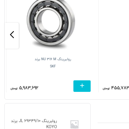
رولبرینگ NU 316 M برند
SKF
5,983,692
455,78
تومان
تومان
رولبرینگ JL 69349/10 برند
KOYO