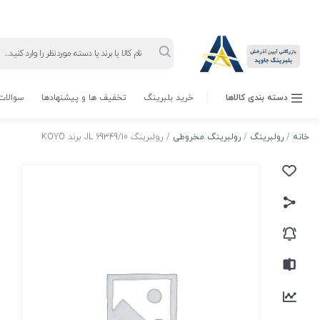
Products
search
دسته بندی کالاها
خرید بلبرینگ
تخفیف ها و پیشنهادها
سوالات 
خانه
/
رولبرینگ
/
رولبرینگ مخروطی
/ رولبرینگ JL 69349/10 برند KOYO