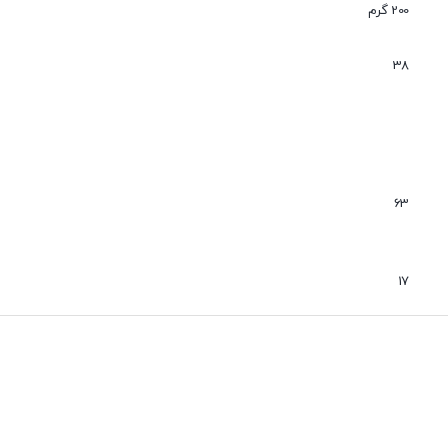
عدم نفوذ گرد و غبار
200 گرم
بی صدا
38
63
17