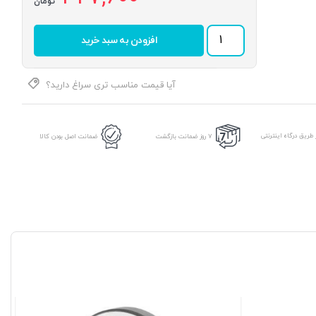
تومان
رولبرینگ
افزودن به سبد خرید
JL
69349/10
برند
KOYO
آیا قیمت مناسب تری سراغ دارید؟
عدد
طریق درگاه اینترنتی
7 روز ضمانت بازگشت
ضمانت اصل بودن کالا