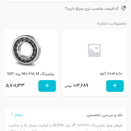
آیا قیمت مناسب تری سراغ دارید؟
محصولات مشابه
67048/10 آلفا
رولبرینگ NU 315 M برند SKF
5,701,133
104,689
تومان
توم
نقد و بررسی تخصصی
بیشتر
فروش ویژه رولبرینگ JP 10049/10 برند ALPHA با کیفیت بسیار بالا و مناسب