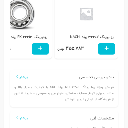
رولبرینگ 32207 برند NACHI
رولبرینگ 22213 EK برند SKF
455,783
تماس بگ
تومان
نقد و بررسی تخصصی
بیشتر
فروش ویژه رولبرینگ NU 2309 برند SKF با کیفیت بسیار بالا و
مناسب برای انواع مصارف صنعتی، خودرویی و عمومی – خرید آنلاین
از فروشگاه اینترنتی آیین آذرخش
مشخصات فنی
بیشتر