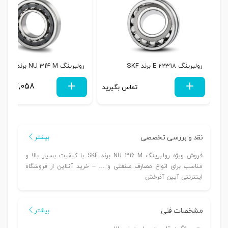
رولبرینگ 22318 E برند SKF
رولبرینگ NU 314 M برند SKF
4,997,058
تماس بگیرید
نقد و بررسی تخصصی
بیشتر
فروش ویژه رولبرینگ NU 316 M برند SKF با کیفیت بسیار بالا و
مناسب برای انواع مصارف صنعتی و … – خرید آنلاین از فروشگاه
اینترنتی آیین آذرخش
مشخصات فنی
بیشتر