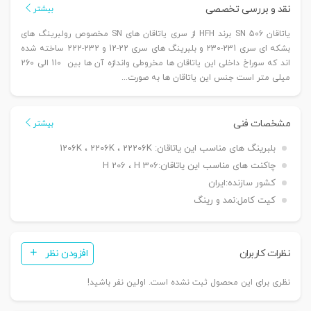
نقد و بررسی تخصصی
بیشتر
یاتاقان SN 506 برند HFH از سری یاتاقان های SN مخصوص رولبرینگ های
بشکه ای سری 231-230 و بلبرینگ های سری 22-12 و 232-222 ساخته شده
اند که سوراخ داخلی این یاتاقان ها مخروطی واندازه آن ها بین 110 الی 260
میلی متر است جنس این یاتاقان ها به صورت...
مشخصات فنی
بیشتر
بلبرینگ های مناسب این یاتاقان:
1206K ، 2206K ، 22206K
چاکنت های مناسب این یاتاقان:
H 206 ، H 306
کشور سازنده:
ایران
کیت کامل:
نمد و رینگ
نظرات کاربران
افزودن نظر
نظری برای این محصول ثبت نشده است. اولین نفر باشید!