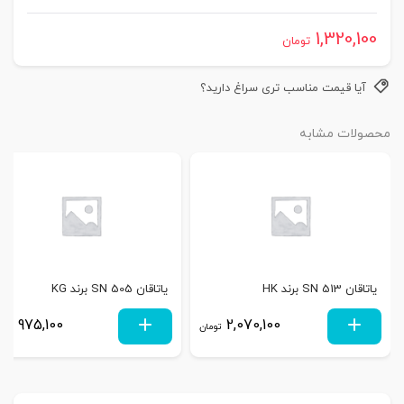
1,320,100
تومان
آیا قیمت مناسب تری سراغ دارید؟
محصولات مشابه
یاتاقان SN 513 برند HK
یاتاقان SN 505 برند KG
975,100
2,070,100
تومان
توم