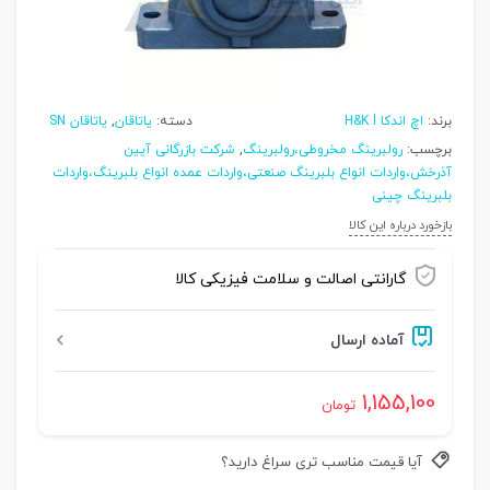
برند:
اچ اندکا H&K l
دسته:
یاتاقان
,
یاتاقان SN
برچسب:
رولبرینگ مخروطی،رولبرینگ
,
شرکت بازرگانی آیین
آذرخش،واردات انواع بلبرینگ صنعتی،واردات عمده انواع بلبرینگ،واردات
بلبرینگ چینی
بازخورد درباره این کالا
گارانتی اصالت و سلامت فیزیکی کالا
آماده ارسال
1,155,100
تومان
آیا قیمت مناسب تری سراغ دارید؟