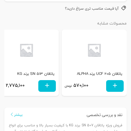
آیا قیمت مناسب تری سراغ دارید؟
محصولات مشابه
یاتاقان UCF 205 برند ALPHA
یاتاقان SN 513 برند KG
2,775,100
570,100
تومان
توم
نقد و بررسی تخصصی
بیشتر
فروش ویژه یاتاقان SN 507 برند KG با کیفیت بسیار بالا و مناسب برای انواع