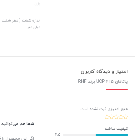
وزن
اندازه شفت ( قطر شفت )
میلی‌متر
کیفیت ساخت:
ارزش خرید به نسبت قیمت:
نوآوری:
امتیاز و دیدگاه کاربران
فروش ویژه یاتاقان UCP 205 برند RHF
با کیفیت بسیار بالا و مناسب 
یاتاقان UCP 205 برند RHF
آذرخش
هنوز امتیازی ثبت نشده است
شما هم می‌توانید د
کیفیت ساخت
2.5
اگر این محصول را ق