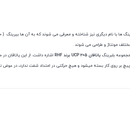
رینگ ها با نام دیگری نیز شناخته و معرفی می شوند که به آن ها بیرینگ ( ح
ختلف مونتاژ و طراحی می شوند .
 مجموعه بلبرینگ
یاتاقان UCP 205 برند RHF
اشاره داشت. از این یاتاقان در
ا 2 پیچ بر روی کار بسته میشود و هیچ حرکتی در امتداد شفت ندارد، در عوض ن
یین آذرخش در ارتباط باشید.
رینگ ها با نام دیگری نیز شناخته و معرفی می شوند که به آن ها بیرینگ ( ح
ف مونتاژ و طراحی می شوند .