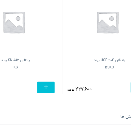
یاتاقان UCF 204 برند
یاتاقان SN 516 برند
KG
BSKO
427,600
تومان
ش ها