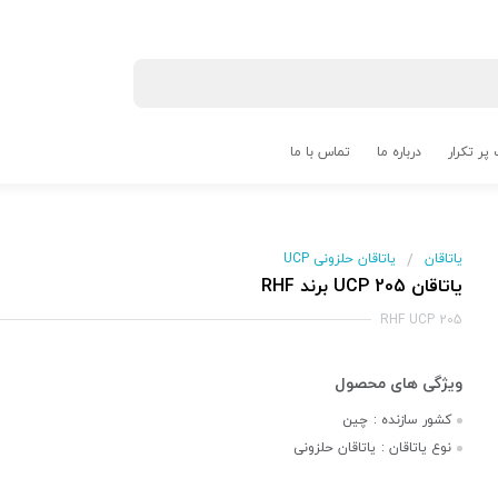
پر تکرار
درباره ما
تماس با ما
یاتاقان
یاتاقان حلزونی UCP
/
یاتاقان UCP 205 برند RHF
RHF UCP 205
کشور سازنده :
چین
نوع یاتاقان :
یاتاقان حلزونی