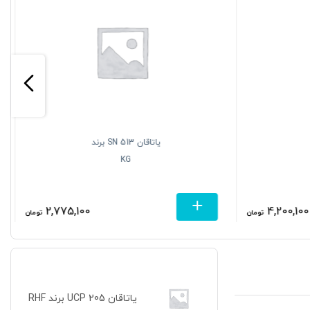
یاتاقان SN 513 برند
KG
2,775,100
4,200,100
تومان
تومان
یاتاقان UCP 205 برند RHF