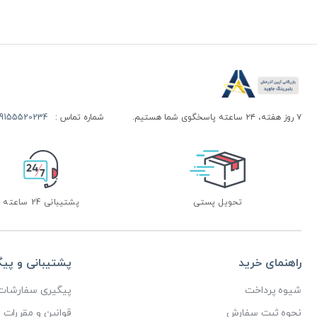
۷ روز هفته، ۲۴ ساعته پاسخگوی شما هستیم.
شماره تماس :
155520234 | 09155520244
تحویل پستی
پشتیبانی 24 ساعته
راهنمای خرید
پشتیبانی و پی
شیوه پرداخت
پیگیری سفارشات
نحوه ثبت سفارش
قوانین و مقررات