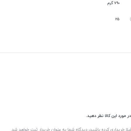
790 گرم
25
نقاط قوت
نقاط ضعف
مقاوم در دمای بالا
ندارد
عدم نفوذ گرد و غبار
بی صدا
برای انواع مصارف صنعتی، خودرویی و عمومی – خرید آنلاین از فروشگاه اینت
ر مورد این کالا نظر دهید.
بلا خریداری کرده باشید، دیدگاه شما به عنوان خریدار ثبت خواهد شد.