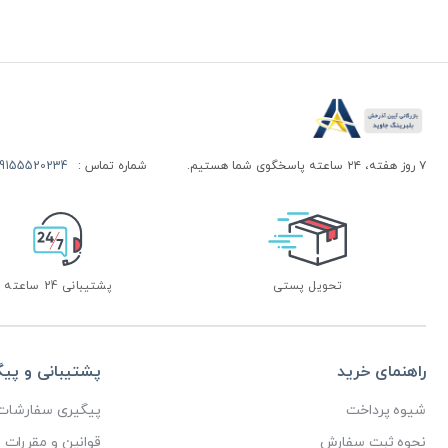
۷ روز هفته، ۲۴ ساعته پاسخگوی شما هستیم.
شماره تماس :
155520234 | 09155520244
تحویل پستی
پشتیبانی 24 ساعته
راهنمای خرید
پشتیبانی و پی
شیوه پرداخت
پیگیری سفارشات
نحوه ثبت سفارش
قوانین و مقررات