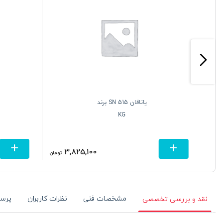
یاتاقان SN 515 برند
KG
3,825,100
تومان
تومان
مشخصات فنی
نظرات کاربران
پرس
نقد و بررسی تخصصی