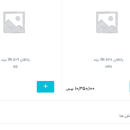
یاتاقان SN 528 برند
یاتاقان SN 509 برند
KG
HFH
10,350,100
تومان
ش ها