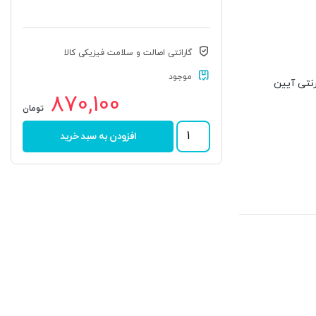
گارانتی اصالت و سلامت فیزیکی کالا
موجود
ینترنتی آیین
870,100
تومان
یاتاقان
افزودن به سبد خرید
UCP
207
برند
ETG
عدد