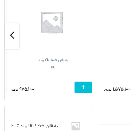
یاتاقان SN 505 برند
KG
975,100
1,575,100
تومان
تومان
یاتاقان UCP 207 برند ETG