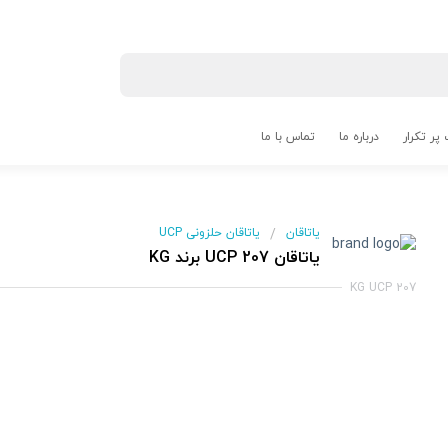
پر تکرار
درباره ما
تماس با ما
یاتاقان
یاتاقان حلزونی UCP
/
یاتاقان UCP 207 برند KG
KG UCP 207