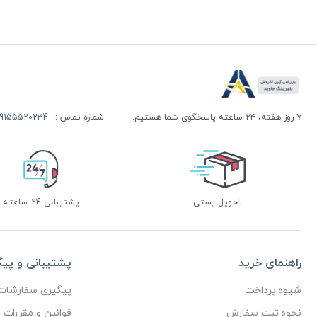
۷ روز هفته، ۲۴ ساعته پاسخگوی شما هستیم.
شماره تماس :
155520234 | 09155520244
تحویل پستی
پشتیبانی 24 ساعته
راهنمای خرید
پشتیبانی و پی
شیوه پرداخت
پیگیری سفارشات
نحوه ثبت سفارش
قوانین و مقررات