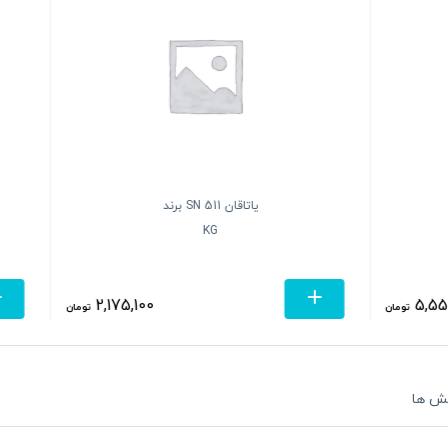
یاتاقان SN 511 برند
یاتاقان SN 528 برند
HFH
KG
0
2,175,100
تومان
ش ها