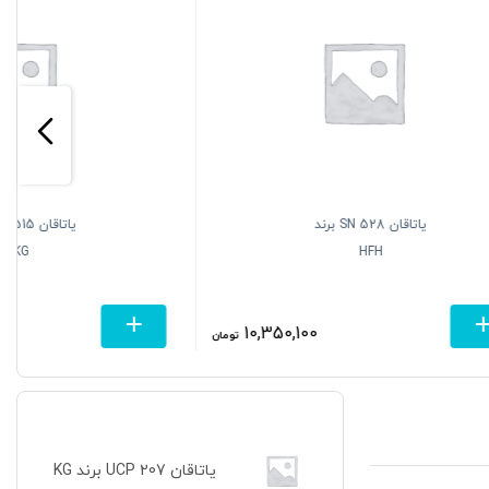
یاتاقان SN 515 برند
KG
3,825,100
10,350,10
تومان
تومان
یاتاقان UCP 207 برند KG