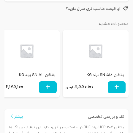
آیا قیمت مناسب تری سراغ دارید؟
محصولات مشابه
یاتاقان SN 518 برند KG
یاتاقان SN 511 برند KG
2,175,100
5,550,100
تومان
توم
نقد و بررسی تخصصی
بیشتر
یاتاقان UCP 207 برند RHF در صنعت بسیار کاربرد دارد. این نوع از بیرینگ ها