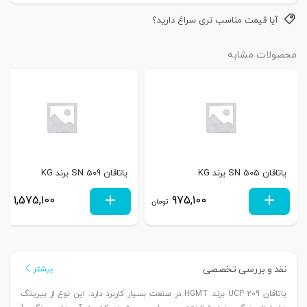
آیا قیمت مناسب تری سراغ دارید؟
محصولات مشابه
یاتاقان SN 505 برند KG
یاتاقان SN 509 برند KG
1,575,100
975,100
تومان
توم
نقد و بررسی تخصصی
بیشتر
یاتاقان UCP 209 برند HGMT در صنعت بسیار کاربرد دارد. این نوع از بیرینگ