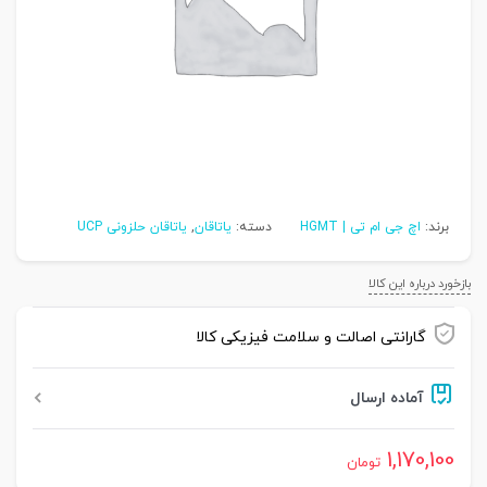
برند:
اچ جی ام تی | HGMT
دسته:
یاتاقان
,
یاتاقان حلزونی UCP
بازخورد درباره این کالا
گارانتی اصالت و سلامت فیزیکی کالا
آماده ارسال
1,170,100
تومان