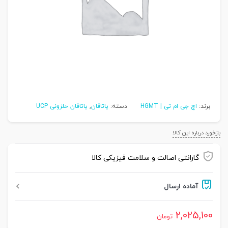
برند:
اچ جی ام تی | HGMT
دسته:
یاتاقان
,
یاتاقان حلزونی UCP
بازخورد درباره این کالا
گارانتی اصالت و سلامت فیزیکی کالا
آماده ارسال
2,025,100
تومان