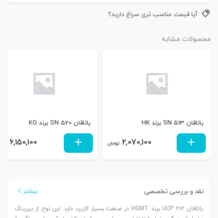
آیا قیمت مناسب تری سراغ دارید؟
محصولات مشابه
یاتاقان SN 513 برند HK
یاتاقان SN 520 برند KG
6,150,100
2,070,100
تومان
توم
نقد و بررسی تخصصی
بیشتر
یاتاقان UCP 212 برند HGMT در صنعت بسیار کاربرد دارد. این نوع از بیرینگ