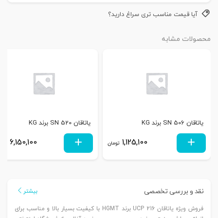
آیا قیمت مناسب تری سراغ دارید؟
محصولات مشابه
یاتاقان SN 506 برند KG
یاتاقان SN 520 برند KG
6,150,100
1,125,100
تومان
توم
نقد و بررسی تخصصی
بیشتر
فروش ویژه یاتاقان UCP 216 برند HGMT با کیفیت بسیار بالا و مناسب برای