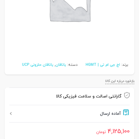
برند:
اچ جی ام تی | HGMT
دسته:
یاتاقان
,
یاتاقان حلزونی UCP
بازخورد درباره این کالا
گارانتی اصالت و سلامت فیزیکی کالا
آماده ارسال
4,125,100
تومان