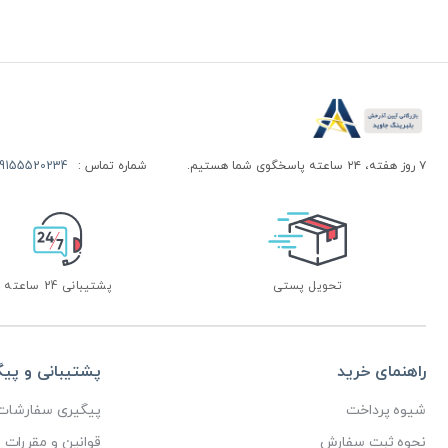
۷ روز هفته، ۲۴ ساعته پاسخگوی شما هستیم.
شماره تماس :
155520234 | 09155520244
تحویل پستی
پشتیبانی 24 ساعته
راهنمای خرید
پشتیبانی و پی
شیوه پرداخت
پیگیری سفارشات
نحوه ثبت سفارش
قوانین و مقررات