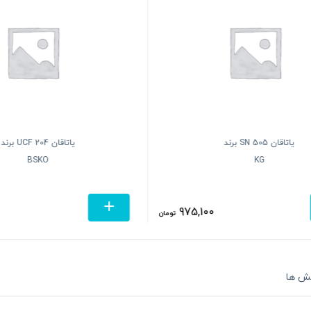
یاتاقان SN 505 برند
یاتاقان UCF 204 برند
BSKO
KG
975,100
تومان
ش ها