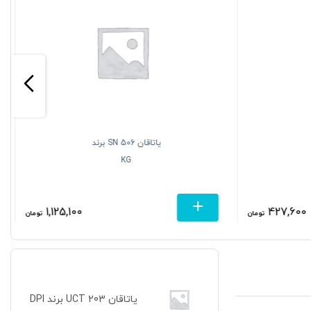
یاتاقان SN 506 برند
KG
1,125,100
427,600
تومان
تومان
یاتاقان UCT 203 برند DPI