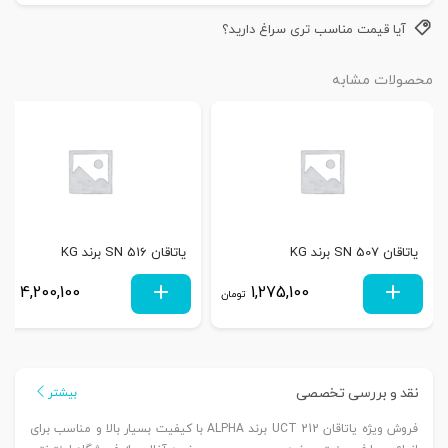
آیا قیمت مناسب تری سراغ دارید؟
محصولات مشابه
یاتاقان SN 507 برند KG
یاتاقان SN 516 برند KG
4,200,100
1,275,100
تومان
توم
نقد و بررسی تخصصی
بیشتر
فروش ویژه یاتاقان UCT 212 برند ALPHA با کیفیت بسیار بالا و مناسب برای