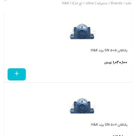
خانه
/ Brands /
متفرقه | other
/ اچ اندکا H&K l
یاتاقان SN 505 برند H&K
1,020,100
تومان
یاتاقان SN 507 برند H&K