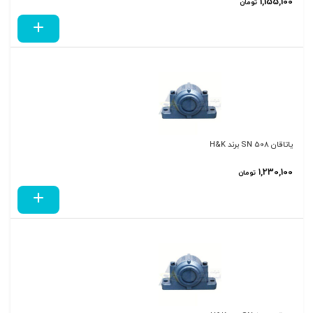
1,155,100
تومان
یاتاقان SN 508 برند H&K
1,230,100
تومان