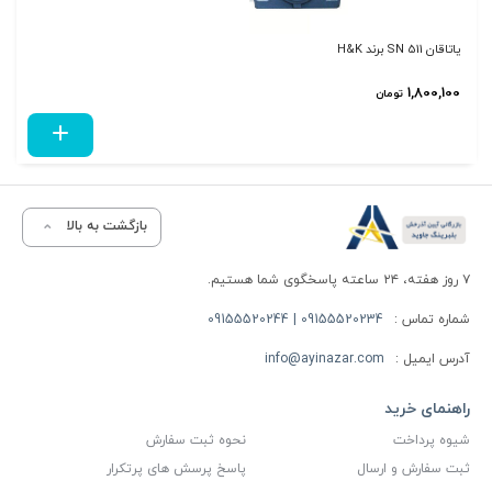
یاتاقان SN 511 برند H&K
1,800,100
تومان
بازگشت به بالا
۷ روز هفته، ۲۴ ساعته پاسخگوی شما هستیم.
شماره تماس :
09155520234 | 09155520244
آدرس ایمیل :
info@ayinazar.com
راهنمای خرید
شیوه پرداخت
نحوه ثبت سفارش
ثبت سفارش و ارسال
پاسخ پرسش های پرتکرار