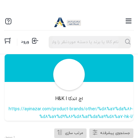
Products
ورود
search
اچ اندکا H&K l
https://ayinazar.com/product-brands/other/%d8%a7%da%86-
%d8%a7%d9%86%d8%af%da%a9%d8%a7-hk-l/
جستجوی پیشرفته
مرتب سازی
6 محصول